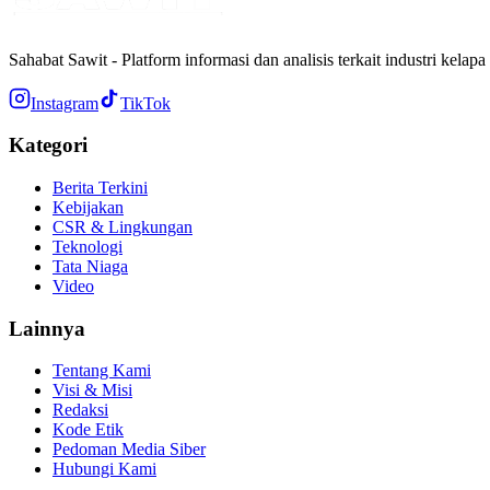
Sahabat Sawit - Platform informasi dan analisis terkait industri kelapa
Instagram
TikTok
Kategori
Berita Terkini
Kebijakan
CSR & Lingkungan
Teknologi
Tata Niaga
Video
Lainnya
Tentang Kami
Visi & Misi
Redaksi
Kode Etik
Pedoman Media Siber
Hubungi Kami