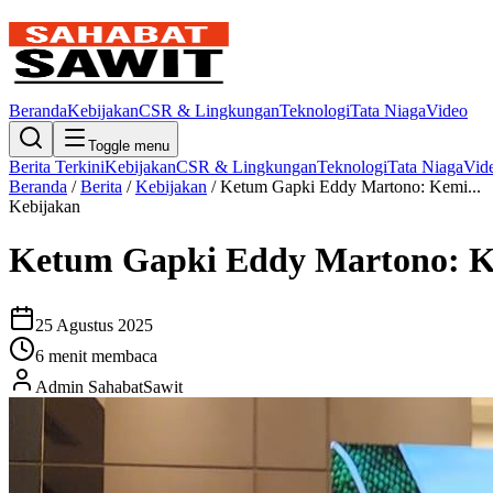
Beranda
Kebijakan
CSR & Lingkungan
Teknologi
Tata Niaga
Video
Toggle menu
Berita Terkini
Kebijakan
CSR & Lingkungan
Teknologi
Tata Niaga
Vid
Beranda
/
Berita
/
Kebijakan
/
Ketum Gapki Eddy Martono: Kemi...
Kebijakan
Ketum Gapki Eddy Martono: Ke
25 Agustus 2025
6
menit membaca
Admin SahabatSawit