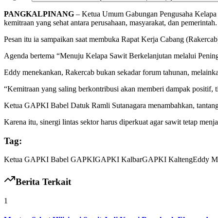
PANGKALPINANG
– Ketua Umum Gabungan Pengusaha Kelapa Saw
kemitraan yang sehat antara perusahaan, masyarakat, dan pemerintah.
Pesan itu ia sampaikan saat membuka Rapat Kerja Cabang (Rakercab
Agenda bertema “Menuju Kelapa Sawit Berkelanjutan melalui Peningka
Eddy menekankan, Rakercab bukan sekadar forum tahunan, melainkan
“Kemitraan yang saling berkontribusi akan memberi dampak positif, t
Ketua GAPKI Babel Datuk Ramli Sutanagara menambahkan, tantangan i
Karena itu, sinergi lintas sektor harus diperkuat agar sawit tetap me
Tag:
Ketua GAPKI Babel
GAPKI
GAPKI Kalbar
GAPKI Kalteng
Eddy M
Berita Terkait
1