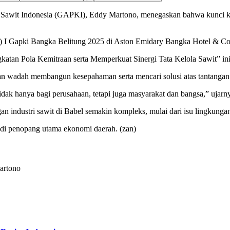
it Indonesia (GAPKI), Eddy Martono, menegaskan bahwa kunci keberl
) I Gapki Bangka Belitung 2025 di Aston Emidary Bangka Hotel & Con
tan Pola Kemitraan serta Memperkuat Sinergi Tata Kelola Sawit” ini d
 wadah membangun kesepahaman serta mencari solusi atas tantangan i
idak hanya bagi perusahaan, tetapi juga masyarakat dan bangsa,” ujarn
ndustri sawit di Babel semakin kompleks, mulai dari isu lingkungan h
njadi penopang utama ekonomi daerah. (zan)
artono