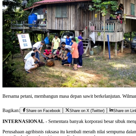
Bersama petani, membangun masa depan sawit berkelanjutan. Wilma
Bagikan:
Share on Facebook
Share on X (Twitter)
Share on Lin
INTERNASIONAL
- Sementara banyak korporasi besar sibuk meng
Perusahaan agribisnis raksasa itu kembali meraih nilai sempurna dal