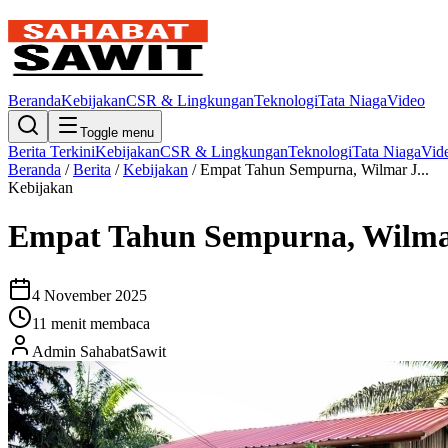
Beranda
Kebijakan
CSR & Lingkungan
Teknologi
Tata Niaga
Video
Toggle menu
Berita Terkini
Kebijakan
CSR & Lingkungan
Teknologi
Tata Niaga
Vid
Beranda
/
Berita
/
Kebijakan
/
Empat Tahun Sempurna, Wilmar J...
Kebijakan
Empat Tahun Sempurna, Wilmar
4 November 2025
11
menit membaca
Admin SahabatSawit