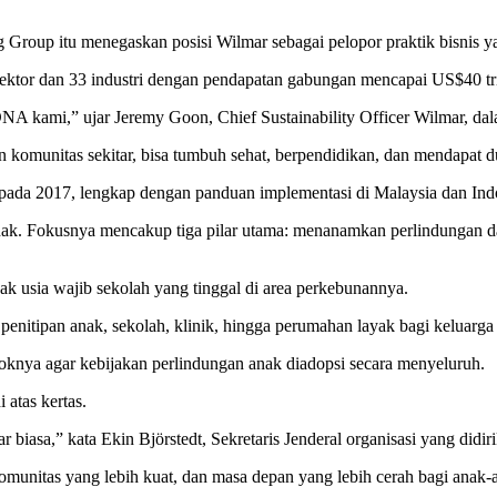
Group itu menegaskan posisi Wilmar sebagai pelopor praktik bisnis y
 sektor dan 33 industri dengan pendapatan gabungan mencapai US$40 tr
DNA kami,” ujar Jeremy Goon, Chief Sustainability Officer Wilmar, da
an komunitas sekitar, bisa tumbuh sehat, berpendidikan, dan mendapat
ada 2017, lengkap dengan panduan implementasi di Malaysia dan Ind
nak. Fokusnya mencakup tiga pilar utama: menanamkan perlindungan 
k usia wajib sekolah yang tinggal di area perkebunannya.
penitipan anak, sekolah, klinik, hingga perumahan layak bagi keluarg
knya agar kebijakan perlindungan anak diadopsi secara menyeluruh.
atas kertas.
 biasa,” kata Ekin Björstedt, Sekretaris Jenderal organisasi yang didir
omunitas yang lebih kuat, dan masa depan yang lebih cerah bagi anak